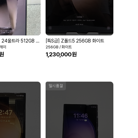
[특S급] 갤럭시 24울트라 512GB 티타늄그레이
[특S급] Z폴드5 256GB 화이트
그레이
256GB / 화이트
0원
1,230,000원
일시품절