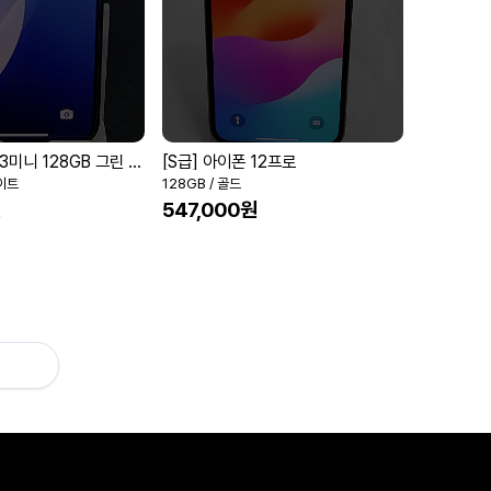
[S급] 아이폰 13미니 128GB 그린 99%
[S급] 아이폰 12프로
나이트
128GB / 골드
원
547,000원