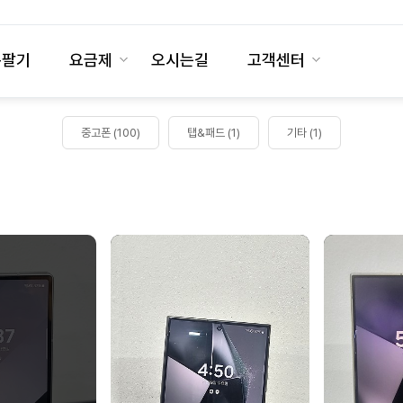
폰팔기
요금제
오시는길
고객센터
중고폰 (100)
탭&패드 (1)
기타 (1)