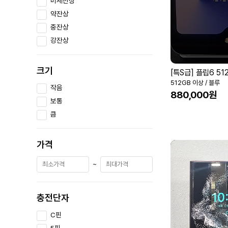
미세잔상
약잔상
중잔상
강잔상
크기
[특S급] 플립6 5
512GB 이상 / 블루
작음
880,000원
보통
큼
가격
~
충전단자
C핀
5핀