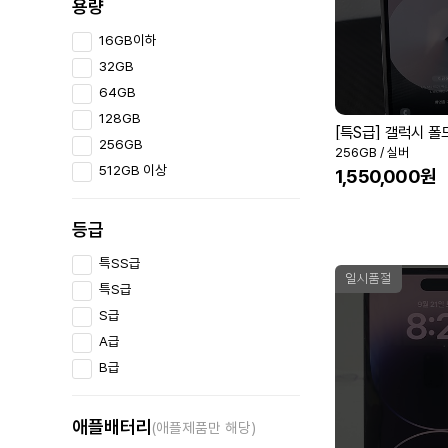
용량
16GB이하
32GB
64GB
128GB
[특S급] 갤럭시 폴
256GB
256GB / 실버
512GB 이상
1,550,000원
등급
특SS급
일시품절
특S급
S급
A급
B급
애플배터리
(애플제품만 해당)