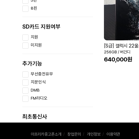
8핀
SD카드 지원여부
지원
미지원
[S급] 갤럭시 22
256GB / 버건디
640,000원
추가기능
무선충전유무
지문인식
DMB
FM라디오
최초통신사
SKT
아프리카중고폰소개
/
창업문의
/
개인정보
/
이용약관
KT