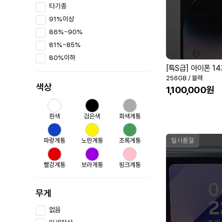
타기종
91%이상
86%~90%
81%~85%
80%이하
[특S급] 아이폰 1
256GB / 블랙
색상
1,100,000원
흰색
검은색
회색계통
파랑계통
노란계통
초록계통
일시품절
빨강계통
보라계통
핑크계통
무게
없음