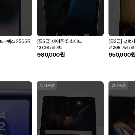
4프로맥스 256GB
[특S급] 아이폰15 화이트
[특S급] 갤럭
128GB / 화이트
512GB 이상 / 
980,000원
950,000
일시품절
일시품절