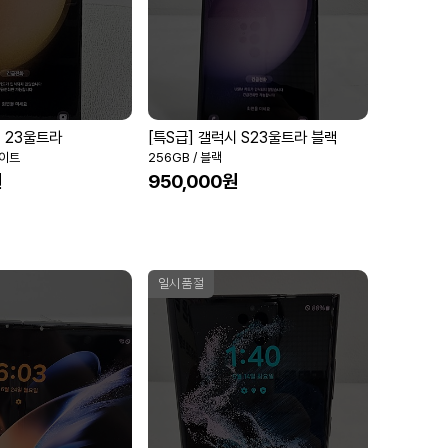
시 23울트라
[특S급] 갤럭시 S23울트라 블랙
화이트
256GB / 블랙
원
950,000원
일시품절