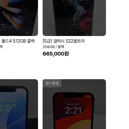
 폴드4 512GB 블랙
[S급] 갤럭시 S22울트라
블랙
256GB / 블랙
665,000원
일시품절