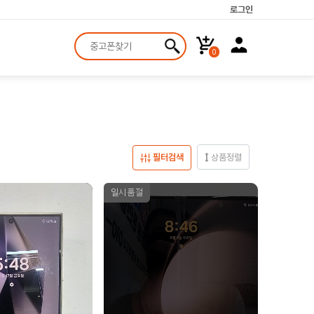
로그인
0
필터검색
상품정렬
일시품절