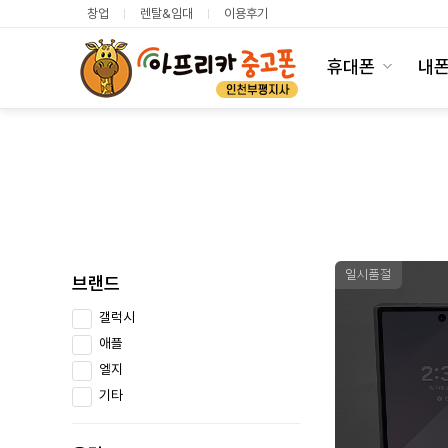
창업
렌탈&임대
이용후기
휴대폰
내
일시품절
브랜드
갤럭시
애플
엘지
기타