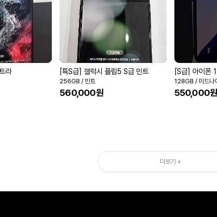
울트라
[특S급] 갤럭시 플립5 S급 민트
256GB / 민트
128GB / 미드
560,000원
550,000
더보기 +