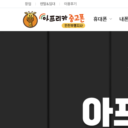
창업
렌탈&임대
이용후기
휴대폰
내