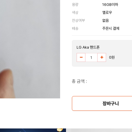
용량
16GB이하
색상
옐로우
잔상여부
없음
배송
주문시 결제
LG Aka 핸드폰
0원
총 금액 :
장바구니