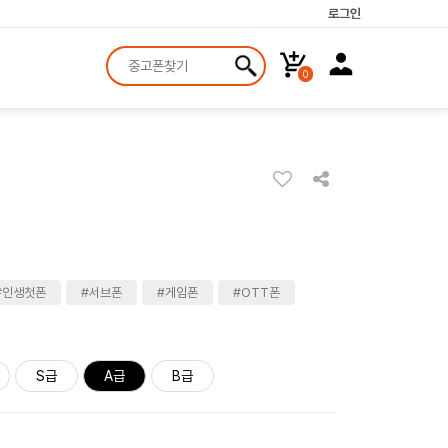
로그인
0
#인생첫폰
#서브폰
#게임폰
#OTT폰
S급
A급
B급