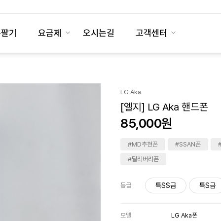
폰팔기
요금제
오시는길
고객센터
LG Aka
[엘지] LG Aka 핸드폰
85,000원
#MD추천폰
#SSAN폰
#딜리버리폰
특SS급
특S급
등급
모델
LG Aka폰