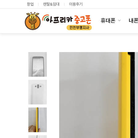
창업
렌탈&임대
이용후기
휴대폰
내